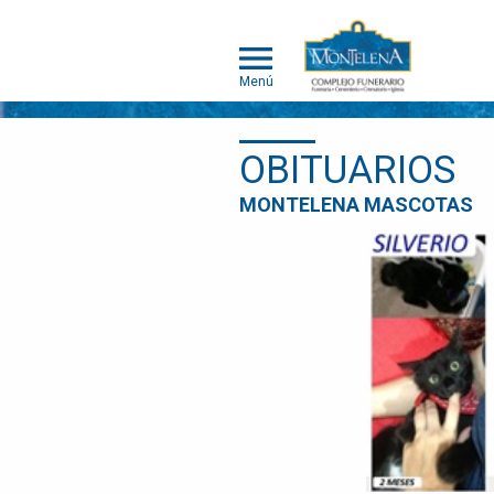
Menú
OBITUARIOS
MONTELENA
MONTELENA MASCOTAS
MASCOTAS
ACERCA DE
MONTELENA
MASCOTAS
PORTAFOLIO
DE
CREMACIÓN
INDIVIDUAL
PORTAFOLIO
DE
CREMACIÓN
COLECTIVA