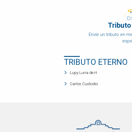
DISPOSICIÓN
FINAL
OBITUARIO
Tributo
DE
MASCOTAS
Envíe un tributo en 
espe
COMPARAR
PRECIOS
PRODUCTOS
TRIBUTO ETERNO
PARA
MASCOTAS
Lupy Luna de H
PREGUNTAS
Carlos Custodio
FRECUENTES