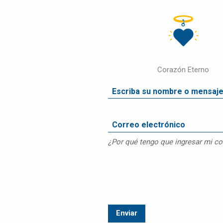
DISPOSICIÓN
FINAL
OBITUARIO
DE
MASCOTAS
Corazón Eterno
COMPARAR
PRECIOS
PRODUCTOS
PARA
MASCOTAS
PREGUNTAS
¿Por qué tengo que ingresar mi co
FRECUENTES