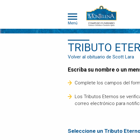
Menú
TRIBUTO ETE
MONTELENA
Volver al obituario de Scott Lara
MASCOTAS
Escriba su nombre o un men
ACERCA DE
MONTELENA
Complete los campos del form
MASCOTAS
PORTAFOLIO
Los Tributos Eternos se verifi
DE
correo electrónico para notifi
CREMACIÓN
INDIVIDUAL
PORTAFOLIO
DE
Seleccione un Tributo Etern
CREMACIÓN
COLECTIVA