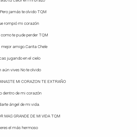
ñado tu calor en mi brazo
o Pero jamás te olvido TQM
o que rompió mi corazón
se como te pude perder TQM
 mejor amigo.Carita Chele
cas jugando en el cielo
 aún vives No te olvido
 GANASTE MI CORAZON TE EXTRAÑO
vo dentro de mi corazón
darte ángel de mi vida.
OR MAS GRANDE DE MI VIDA TQM
os eres el más hermoso