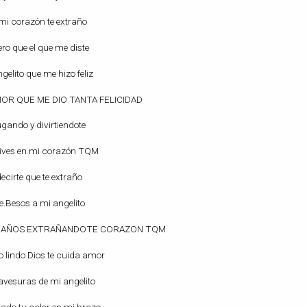
 mi corazón te extraño
ro que el que me diste
elito que me hizo feliz
OR QUE ME DIO TANTA FELICIDAD
jugando y divirtiendote
vives en mi corazón TQM
ecirte que te extraño
e.Besos a mi angelito
Y 2 AÑOS EXTRAÑANDOTE CORAZON TQM
 lindo Dios te cuida amor
ravesuras de mi angelito