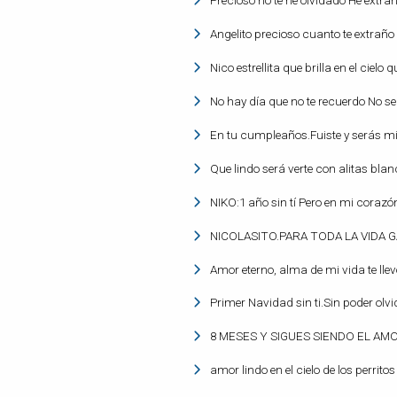
Precioso no te he olvidado He extra
Angelito precioso cuanto te extrañ
Nico estrellita que brilla en el ciel
No hay día que no te recuerdo No 
En tu cumpleaños.Fuiste y serás mi
Que lindo será verte con alitas blan
NIKO:1 año sin tí Pero en mi corazón
NICOLASITO.PARA TODA LA VIDA
Amor eterno, alma de mi vida te lle
Primer Navidad sin ti.Sin poder olvi
8 MESES Y SIGUES SIENDO EL AM
amor lindo en el cielo de los perrit