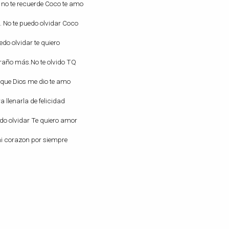
 no te recuerde Coco te amo
 No te puedo olvidar Coco
edo olvidar te quiero
traño más.No te olvido TQ
o que Dios me dio te amo
 llenarla de felicidad
edo olvidar Te quiero amor
mi corazon por siempre