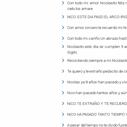
Con todo mi amor Nicolasito feliz
cielo los amare
NICO. ESTE DIA PASO EL ARCO IR
Con amor sincero te recuerdo mi N
Con todo mi cariño Un abrazo hasta 
Nicolasito este día se cumplen 9 
Gigito.
Recordando siempre a mi Nicolasito.
Te quiero y te extraño pedacito de ci
Nicolas ya 8 años han pasado y vive
Nico han pasado tantos años y aún 
NICO TE EXTRAÑO Y TE RECUERD
NICO HA PASADO TANTO TIEMPO Y
A pesar del tiempo no te olvido fuis