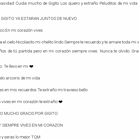
 navidad Cuida mucho de Gigito Los quiero y extraño Peluditos de mi vida
IS GIGITO YA ESTARAN JUNTOS DE NUEVO
ico En mi corazón vives
el cielo Nicolasito mi chelito lindo Siempre te recuerdo y te amare toda mi 
años de tú partida pero en mi corazón siempre vives. Nunca te olvido. Gra
 Te llevo en mi ❤️
elo arcoiris de mi vida
s en mis recuerdos Te extraño mi travieso bello
vives en mi corazón te extraño ❤️
O MUCHO GRACIS POR GIGITO
 SIEMPRE VIVES EN MI CORAZON
te y seras lo mejor TQM