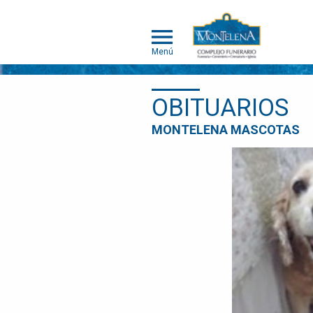
Menú
OBITUARIOS
MONTELENA
MONTELENA MASCOTAS
MASCOTAS
ACERCA DE
MONTELENA
MASCOTAS
PORTAFOLIO
DE
CREMACIÓN
INDIVIDUAL
PORTAFOLIO
DE
CREMACIÓN
COLECTIVA