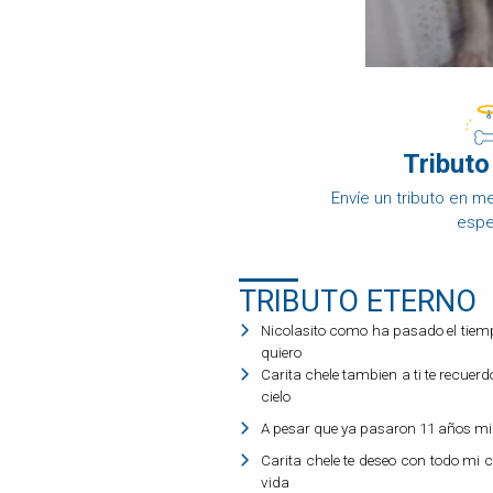
DISPOSICIÓN
FINAL
OBITUARIO
DE
MASCOTAS
Tributo
COMPARAR
PRECIOS
Envíe un tributo en 
PRODUCTOS
espe
PARA
MASCOTAS
TRIBUTO ETERNO
PREGUNTAS
FRECUENTES
Nicolasito como ha pasado el tiempo
quiero
Carita chele tambien a ti te recuer
cielo
A pesar que ya pasaron 11 años mi 
Carita chele te deseo con todo mi 
vida