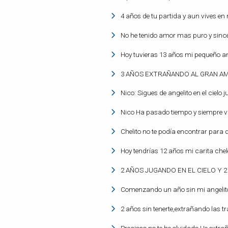
4 años de tu partida y aun vives en
No he tenido amor mas puro y since
Hoy tuvieras 13 años mi pequeño ang
3 AÑOS EXTRAÑANDO AL GRAN AM
Nico: Sigues de angelito en el cielo 
Nico Ha pasado tiempo y siempre 
Chelito no te podía encontrar para d
Hoy tendrías 12 años mi carita chel
2 AÑOS JUGANDO EN EL CIELO 
Comenzando un año sin mi angelito
2 años sin tenerte,extrañando las t