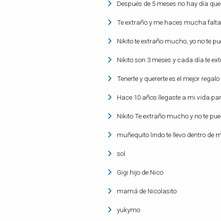
Después de 5 meses no hay día que
Te extraño y me haces mucha falta.
Nikito te extraño mucho, yo no te pu
Nikito son 3 meses y cada día te ex
Tenerte y quererte es el mejor regal
Hace 10 años llegaste a mi vida para
Nikito Te extraño mucho y no te pu
muñequito lindo te llevo dentro de 
sol
Gigi hijo de Nico
mamá de Nicolasito
yukymo