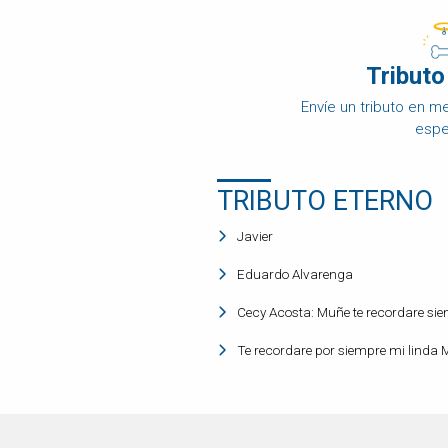
DISPOSICIÓN
FINAL
Tributo
OBITUARIO
DE
Envíe un tributo en 
MASCOTAS
espe
COMPARAR
PRECIOS
TRIBUTO ETERNO
PRODUCTOS
PARA
MASCOTAS
Javier
PREGUNTAS
Eduardo Alvarenga
FRECUENTES
Cecy Acosta: Muñe te recordare si
Te recordare por siempre mi linda