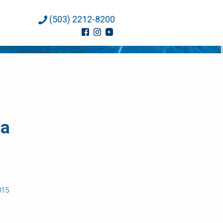
(503) 2212-8200
ta
015