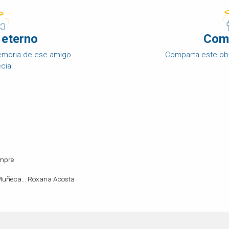
 eterno
Com
memoria de ese amigo
Comparta este ob
cial
empre
 Muñeca... Roxana Acosta