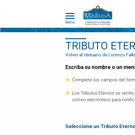
Menú
TRIBUTO ETE
MONTELENA
Volver al obituario de Lorenzo Falk
MASCOTAS
Escriba su nombre o un men
ACERCA DE
MONTELENA
Complete los campos del form
MASCOTAS
PORTAFOLIO
Los Tributos Eternos se verifi
DE
correo electrónico para notifi
CREMACIÓN
INDIVIDUAL
PORTAFOLIO
DE
Seleccione un Tributo Etern
CREMACIÓN
COLECTIVA