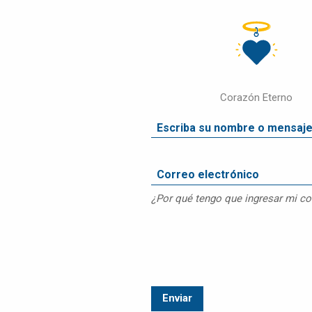
DISPOSICIÓN
FINAL
OBITUARIO
DE
MASCOTAS
Corazón Eterno
COMPARAR
PRECIOS
PRODUCTOS
PARA
MASCOTAS
PREGUNTAS
¿Por qué tengo que ingresar mi co
FRECUENTES