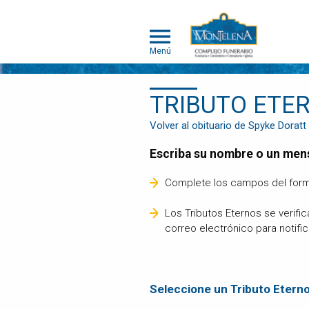
Menú
TRIBUTO ETE
MONTELENA
Volver al obituario de Spyke Doratt
MASCOTAS
Escriba su nombre o un men
ACERCA DE
MONTELENA
Complete los campos del form
MASCOTAS
PORTAFOLIO
Los Tributos Eternos se verifi
DE
correo electrónico para notifi
CREMACIÓN
INDIVIDUAL
PORTAFOLIO
DE
Seleccione un Tributo Etern
CREMACIÓN
COLECTIVA