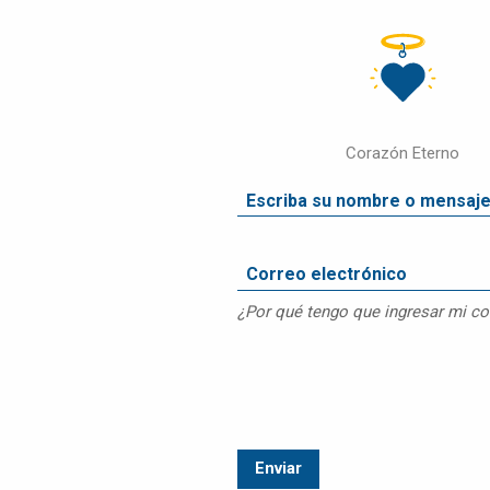
DISPOSICIÓN
FINAL
OBITUARIO
DE
MASCOTAS
Corazón Eterno
COMPARAR
PRECIOS
PRODUCTOS
PARA
MASCOTAS
PREGUNTAS
¿Por qué tengo que ingresar mi co
FRECUENTES